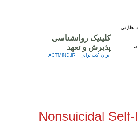
 نظارتی
کلینیک روانشناسی
پذیرش و تعهد
تی
ايران اكت تراپي – ACTMIND.IR
یب رسانی غیر خودکشی (Nonsuicidal Self-Injury