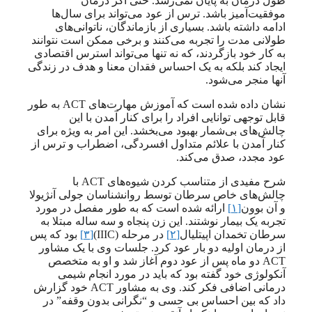
طول درمان به پایان نمی‌رسد. حتی اگر درمان
موفقیت‌آمیز باشد. ترس از عود می‌تواند برای سال‌ها
ادامه داشته باشد. بسیاری از بازماندگان، ناتوانی‌های
طولانی مدت را تجربه می‌کنند و برخی ممکن است نتوانند
به کار خود بازگردند، که نه تنها می‌تواند استرس اقتصادی
ایجاد کند بلکه به یک احساس فقدان معنا و هدف در زندگی
آنها منجر می‌شود.
نشان داده شده است که آموزش مهارت‌های ACT به طور
قابل توجهی توانایی افراد را برای کنار آمدن با این
چالش‌های بی‌شمار بهبود می‌بخشد. این امر به ویژه برای
کنار آمدن با علائم متداول افسردگی، اضطراب و ترس از
عود مجدد، صدق می‌کند.
شرح مفیدی از متناسب کردن شیوه‌های ACT با
چالش‌های خاص سرطان توسط روانشناسان جولی آنژیولا
و آن بوون
[۱]
ارائه شده است که به طور مفصل در مورد
تجربه یک بیمار نوشتند. این زن پنجاه و سه ساله مبتلا به
سرطان تخمدان اپیتلیال
[۲]
در مرحله (IIIC)
[۳]
بود که پس
از درمان اولیه دو بار عود کرد. جلسات وی با یک مشاور
ACT دو ماه پس از عود دوم آغاز شد و او به متخصص
آنکولوژی خود گفته بود که باید در مورد انجام شیمی
درمانی اضافی فکر کند. وی به مشاور ACT خود گزارش
داد که بین احساس بی حسی و “نگرانی بدون وقفه” در