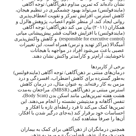
نشان داده‌اند که تمرین مداوم ذهن‌آگاهی/ توجه آگاهی
(مایندفولنس) می‌تواند بهبود چشمگیری در تنظیم هیجان،
کاهش استرس، افزایش تمرکز و تقویت انعطاف‌پذیری
روانی ایجاد کند. از منظر علوم اعصاب، پژوهش هالزل و
همکاران (۲۰۱۱) بیان می کند ذهن‌آگاهی/ توجه آگاهی
(مایندفولنس) با افزایش فعالیت قشر پیش‌پیشانی میانی
(responsible for executive control) و کاهش واکنش‌پذیری
آمیگدالا (مراکز تهدید و ترس) همراه است. این تغییرات
عصبی باعث می‌شود افراد در مواجهه با هیجانات
ناخوشایند، آرام‌تر و کارآمدتر واکنش نشان دهند.
برخی از کاربردها
درمان‌های مبتنی بر ذهن‌آگاهی/ توجه آگاهی (مایندفولنس)
به‌طور گسترده برای کاهش اضطراب، افسردگی و درد
مزمن به کار رفته‌اند. به عنوان مثال، در درمان کاهش
استرس مبتنی بر ذهن‌آگاهی (MBSR)، مراجعان به‌مدت
هشت هفته تمرین‌هایی مانند اسکن بدن (Body Scan)،
تنفس آگاهانه و مدیتیشن نشسته را انجام می‌دهند. این
تمرین‌ها کمک می‌کند تا فرد رابطه‌ای تازه با افکار و
احساسات خود برقرار کند (به‌جای درگیر شدن با افکار،
آن‌ها را صرفاً مشاهده کند).
همچنین درمانگران از ذهن‌آگاهی برای کمک به بیماران
جهت خروج از «ذهن قضاوت‌گر» و ورود به «ذهن