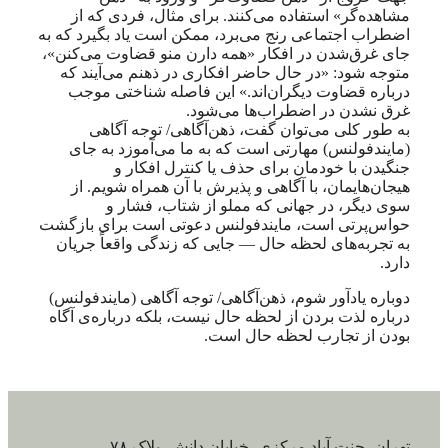
مشاهده‌گر» استفاده می‌کنند. برای مثال، فردی که از
اضطراب اجتماعی رنج می‌برد، ممکن است یاد بگیرد که به
جای غرق‌شدن در افکار «همه دارن منو قضاوت می‌کنن»،
متوجه شود: «در حال حاضر افکاری در ذهنم می‌آیند که
درباره قضاوت دیگران‌اند.» این فاصله شناختی موجب
غرق نشدن در اضطراب‌ها می‌شود.
به طور کلی می‌توان گفت، ذهن‌آگاهی/ توجه آگاهی
(مایندفولنس) مهارتی است که به ما می‌آموزد به جای
جنگیدن با خودمان برای حذف یا کنترل افکار و
هیجان‌هایمان، با آگاهی و پذیرش با آن همراه شویم. از
سوی دیگر، در جهانی که مملو از شتاب، فشار و
حواس‌پرتی است، مایندفولنس دعوتی است برای بازگشت
به تجربه‌های لحظه حال — جایی که زندگی واقعاً جریان
دارد.
دوباره یادآور شوم، ذهن‌آگاهی/ توجه آگاهی (مایندفولنس)
درباره لذت بردن از لحظه حال نیست، بلکه درباره‌ی آگاه
بودن از تجارب لحظه حال است.
تهران، جنت آباد مرکزی، خیابان دانش، پلاک ۷۸