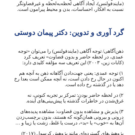
(مایندفولنس)، ایجاد آگاهی لحظه‌به‌لحظه و غیرقضاوتگر
نسبت به افکار، احساسات، بدن و محیط پیرامون است.
گرد آوری و تدوین: دکتر پیمان دوستی
ذهن‌آگاهی/ توجه آگاهی (مایندفولنس) را می‌توان «توجه
عمدی، در لحظه حاضر و بدون قضاوت» تعریف کرد
(کابات زین، ۲۰۰۳) این تعریف سه مؤلفه کلیدی دارد:
۱) توجه عمدی: یعنی جهت‌دادن آگاهانه ذهن به آنچه هم
اکنون در حال رخ دادن است، نه آنچه ممکن است بعدا رخ
دهد یا در گذشته رخ داده است.
۲) در لحظه حاضر بودن: تمرکز بر تجربه کنونی، نه
غرق‌شدن در خاطرات گذشته یا پیش‌بینی‌های آینده.
۳) پذیرش و مشاهده بدون قضاوت: مشاهده پدیده‌های
درونی و بیرونی همان‌گونه که هستند، بدون برچسب‌زدن
آن‌ها به «خوب» یا «بد»، درست یا غلط، زشت یا زیبا و …
پژوهش‌های گسترده‌ای مانند پژوهش کرسول (۲۰۱۷)