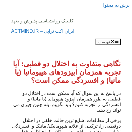
پرش به محتوا
کلینیک روانشناسی پذیرش و تعهد
ايران اكت تراپي – ACTMIND.IR
فهرست
نگاهی متفاوت به اختلال دو قطبی: آیا
تجربه همزمان اپیزودهای هیپومانیا (یا
مانیا) و افسردگی ممکن است؟
در پاسخ به این سوال که آیا ممکن است در اختلال دو
قطبی، به طور همزمان اپیزود هیپومانیا (یا مانیا) و
افسردگی را تجربه کنیم؟ باید بگوییم، بله چنین چیزی می
تواند رخ دهد.
برخی از مطالعات، شایع ترین حالت خلقی در اختلال
دوقطبی را، ترکیبی از علائم هیپومانیک/ مانیک و افسردگی
نشان می دهند. در واقع، تصویر کلاسیک اختلال دوقطبی