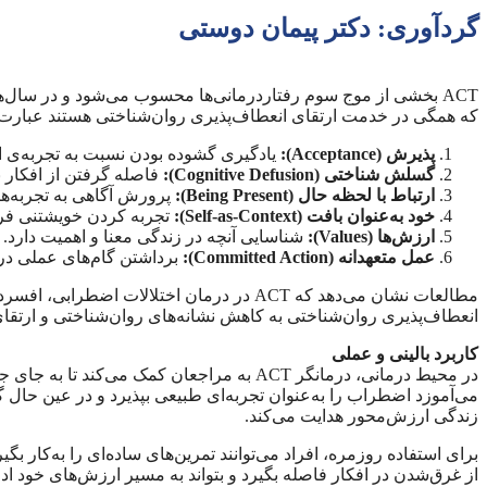
گردآوری: دکتر پیمان دوستی
که همگی در خدمت ارتقای انعطاف‌پذیری روان‌شناختی هستند عبارت‌ان
پذیرش (Acceptance):
یادگیری گشوده بودن نسبت به تجربه‌ی اف
گسلش شناختی (Cognitive Defusion):
فاصله گرفتن از افکار ب
ارتباط با لحظه حال (Being Present):
پرورش آگاهی به تجربه‌ها
خود به‌عنوان بافت (Self-as-Context):
تجربه کردن خویشتنی فرات
ارزش‌ها (Values):
شناسایی آنچه در زندگی معنا و اهمیت دارد.
عمل متعهدانه (Committed Action):
برداشتن گام‌های عملی در 
مطالعات نشان می‌دهد که ACT در درمان اخ
انعطاف‌پذیری روان‌شناختی به کاهش نشانه‌های روان‌شناختی و ارتقای کیفیت زندگی
کاربرد بالینی و عملی
در محیط درمانی، درمانگر ACT به مراجعان ک
می‌آموزد اضطراب را به‌عنوان تجربه‌ای طبیعی بپذیرد و در عین حال گا
زندگی ارزش‌محور هدایت می‌کند.
برای استفاده روزمره، افراد می‌توانند تمرین‌های ساده‌ای را به‌کار بگی
از غرق‌شدن در افکار فاصله بگیرد و بتواند به مسیر ارزش‌های خود ادا