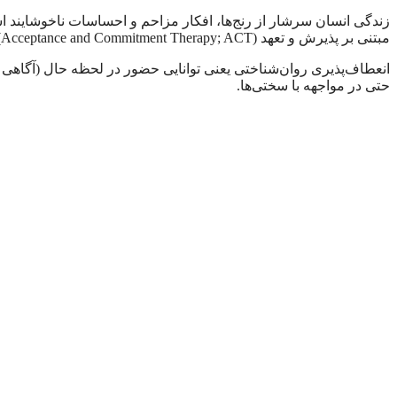
زندگی انسان سرشار از رنج‌ها، افکار مزاحم و احساسات ناخوشایند است
مبتنی بر پذیرش و تعهد (Acceptance and Commitment Therapy; ACT) پاسخی به این مشکل است؛ رویکردی که به جای تمرکز مستقیم بر کاهش علائم بر افزایش انعطاف‌پذیری روان‌شناختی تمرکز دارد.
انعطاف‌پذیری روان‌شناختی یعنی توانایی حضور در لحظه حال (آگاهی 
حتی در مواجهه با سختی‌ها.